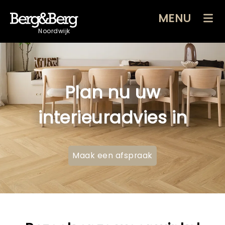
MENU
Noordwijk
Wij meten gratis bij u
thuis
Maak een afspraak