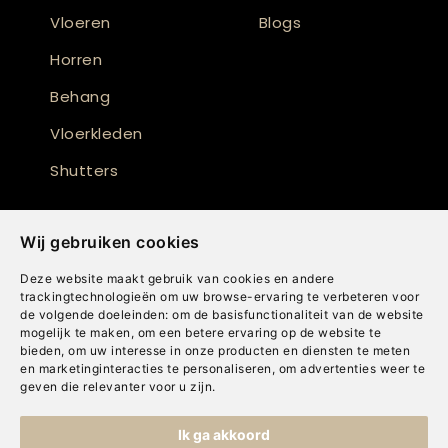
Vloeren
Blogs
Horren
Behang
Vloerkleden
Shutters
Wij gebruiken cookies
Deze website maakt gebruik van cookies en andere
trackingtechnologieën om uw browse-ervaring te verbeteren voor
de volgende doeleinden:
om de basisfunctionaliteit van de website
mogelijk te maken
,
om een betere ervaring op de website te
bieden
,
om uw interesse in onze producten en diensten te meten
en marketinginteracties te personaliseren
,
om advertenties weer te
geven die relevanter voor u zijn
.
Copyright © Concepts & Companies BV. Alle rechten voorbehouden.
Ik ga akkoord
Privacybeleid
|
Disclaimer
|
Cookies