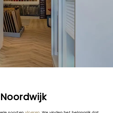
Noordwijk
vele soorten
vloeren
. We vinden het belangrijk dat