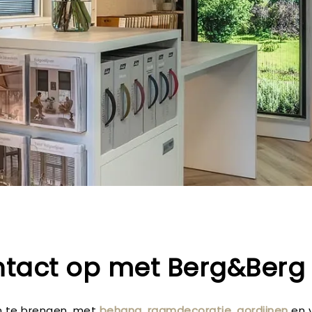
tact op met Berg&Berg 
en te brengen, met
behang
,
raamdecoratie
,
gordijnen
en 