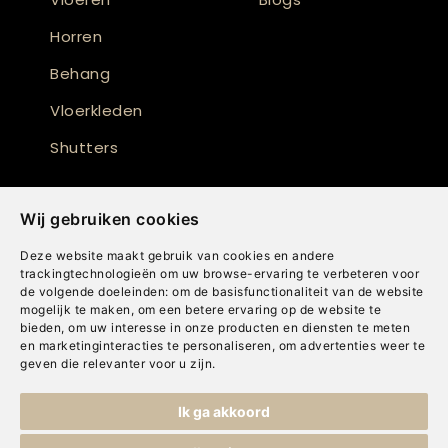
Horren
Behang
Vloerkleden
Shutters
Wij gebruiken cookies
Deze website maakt gebruik van cookies en andere
trackingtechnologieën om uw browse-ervaring te verbeteren voor
de volgende doeleinden:
om de basisfunctionaliteit van de website
mogelijk te maken
,
om een betere ervaring op de website te
bieden
,
om uw interesse in onze producten en diensten te meten
en marketinginteracties te personaliseren
,
om advertenties weer te
geven die relevanter voor u zijn
.
Copyright © Concepts & Companies BV. Alle rechten voorbehouden.
Ik ga akkoord
Privacybeleid
|
Disclaimer
|
Cookies