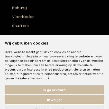
Behang
Vloerkleden
Shutters
Wij gebruiken cookies
Deze website maakt gebruik van cookies en andere
trackingtechnologieën om uw browse-ervaring te verbeteren voor
de volgende doeleinden:
om de basisfunctionaliteit van de website
mogelijk te maken
,
om een betere ervaring op de website te
bieden
,
om uw interesse in onze producten en diensten te meten
en marketinginteracties te personaliseren
,
om advertenties weer te
geven die relevanter voor u zijn
.
Copyright © Concepts & Companies BV. Alle rechten voorbehouden.
Ik ga akkoord
Privacybeleid
|
Disclaimer
|
Cookies
Ik weiger