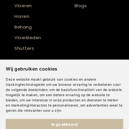
Vloeren
Blogs
Horren
Behang
Vloerkleden
Shutters
Wij gebruiken cookies
Deze website maakt gebruik van cookies en andere
trackingtechnologieën om uw browse-ervaring te verbeteren voor
de volgende doeleinden:
om de basisfunctionaliteit van de website
mogelijk te maken
,
om een betere ervaring op de website te
bieden
,
om uw interesse in onze producten en diensten te meten
en marketinginteracties te personaliseren
,
om advertenties weer te
geven die relevanter voor u zijn
.
Copyright © Concepts & Companies BV. Alle rechten voorbehouden.
Ik ga akkoord
Privacybeleid
|
Disclaimer
|
Cookies