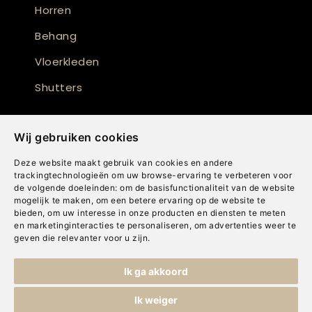
Horren
Behang
Vloerkleden
Shutters
Wij gebruiken cookies
Deze website maakt gebruik van cookies en andere
trackingtechnologieën om uw browse-ervaring te verbeteren voor
de volgende doeleinden:
om de basisfunctionaliteit van de website
mogelijk te maken
,
om een betere ervaring op de website te
bieden
,
om uw interesse in onze producten en diensten te meten
en marketinginteracties te personaliseren
,
om advertenties weer te
geven die relevanter voor u zijn
.
Copyright © Concepts & Companies BV. Alle rechten voorbehouden.
Ik ga akkoord
Privacybeleid
|
Disclaimer
|
Cookies
Ik weiger