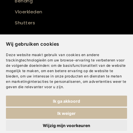
Behang
Vloerkleden
Shutters
Wij gebruiken cookies
Deze website maakt gebruik van cookies en andere
trackingtechnologieën om uw browse-ervaring te verbeteren voor
de volgende doeleinden:
om de basisfunctionaliteit van de website
mogelijk te maken
,
om een betere ervaring op de website te
bieden
,
om uw interesse in onze producten en diensten te meten
en marketinginteracties te personaliseren
,
om advertenties weer te
geven die relevanter voor u zijn
.
Copyright © Concepts & Companies BV. Alle rechten voorbehouden.
Ik ga akkoord
Privacybeleid
|
Disclaimer
|
Cookies
Ik weiger
Wijzig mijn voorkeuren