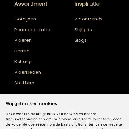
Assortiment
Inspiratie
Gordijnen
Woontrends
Raamdecoratie
Stijlgids
Vloeren
Blogs
Horren
Behang
Vloerkleden
Shutters
Wij gebruiken cookies
Deze website maakt gebruik van cookies en andere
trackingtechnologieën om uw browse-ervaring te verbeteren voor
de volgende doeleinden:
om de basisfunctionaliteit van de website