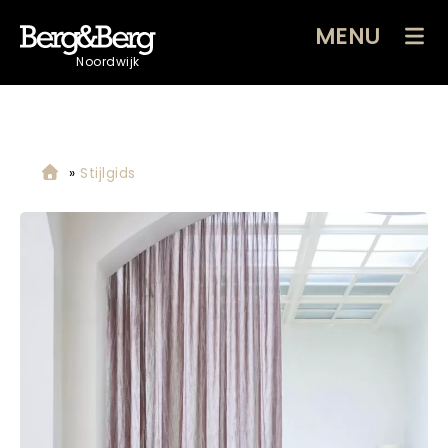
MENU
Noordwijk
»
Stijlgids