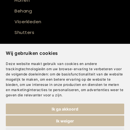
Horren
Behang
Vloerkleden
Shutters
Wij gebruiken cookies
Deze website maakt gebruik van cookies en andere
trackingtechnologieën om uw browse-ervaring te verbeteren voor
de volgende doeleinden:
om de basisfunctionaliteit van de website
mogelijk te maken
,
om een betere ervaring op de website te
bieden
,
om uw interesse in onze producten en diensten te meten
en marketinginteracties te personaliseren
,
om advertenties weer te
geven die relevanter voor u zijn
.
Copyright © Concepts & Companies BV. Alle rechten voorbehouden.
Ik ga akkoord
Privacybeleid
|
Disclaimer
|
Cookies
Ik weiger