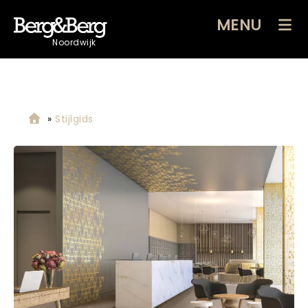
MENU
Noordwijk
»
Stijlgids