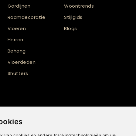
Gordijnen
Woontrends
Raamdecoratie
Stijlgids
Vloeren
Blogs
Horren
Behang
Vloerkleden
Shutters
ookies
t
k van cookies en andere trackingtechnologieën om uw