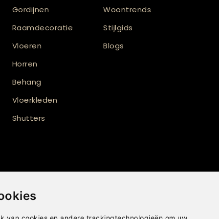
Gordijnen
Woontrends
Raamdecoratie
Stijlgids
Vloeren
Blogs
Horren
Behang
Vloerkleden
Shutters
ookies
t
k van cookies en andere trackingtechnologieën om uw