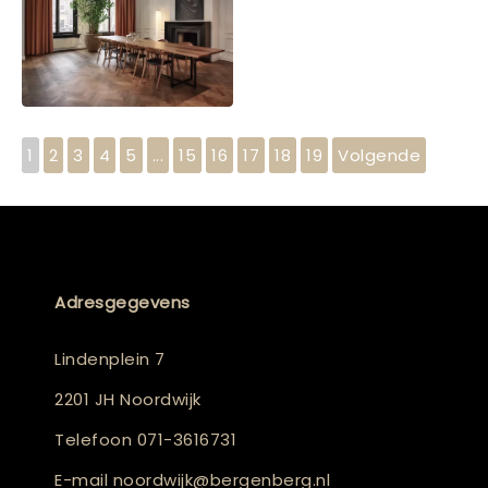
1
2
3
4
5
...
15
16
17
18
19
Volgende
Adresgegevens
Lindenplein 7
2201 JH Noordwijk
Telefoon
071-3616731
E-mail
noordwijk@bergenberg.nl