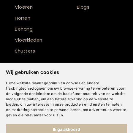
Vloeren
Blogs
Horren
Behang
Vloerkleden
Shutters
Wij gebruiken cookies
Deze website maakt gebruik van cookies en andere
trackingtechnologieën om uw browse-ervaring te verbeteren voor
de volgende doeleinden:
om de basisfunctionaliteit van de website
mogelijk te maken
,
om een betere ervaring op de website te
bieden
,
om uw interesse in onze producten en diensten te meten
en marketinginteracties te personaliseren
,
om advertenties weer te
geven die relevanter voor u zijn
.
Copyright © Concepts & Companies BV. Alle rechten voorbehouden.
Ik ga akkoord
Privacybeleid
|
Disclaimer
|
Cookies