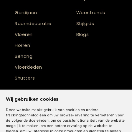
Gordijnen
Woontrends
Raamdecoratie
Stijlgids
Vloeren
Blogs
Horren
Behang
Vloerkleden
Shutters
Wij gebruiken cookies
Deze website maakt gebruik van cookies en andere
trackingtechnologieën om uw browse-ervaring te verbeteren voor
de volgende doeleinden:
om de basisfunctionaliteit van de website
mogelijk te maken
,
om een betere ervaring op de website te
bieden
,
om uw interesse in onze producten en diensten te meten