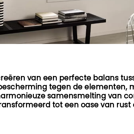
 creëren van een perfecte balans tus
ls bescherming tegen de elementen,
en harmonieuze samensmelting van com
ransformeerd tot een oase van rust 