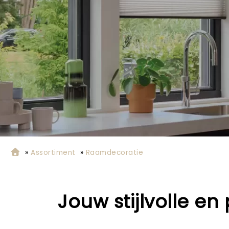
»
Assortiment
»
Raamdecoratie
Jouw stijlvolle e