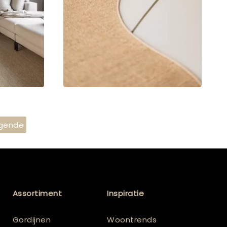
gende
Assortiment
Inspiratie
Gordijnen
Woontrends