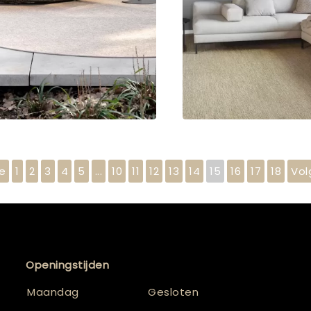
e
1
2
3
4
5
...
10
11
12
13
14
15
16
17
18
Vol
Openingstijden
Maandag
Gesloten