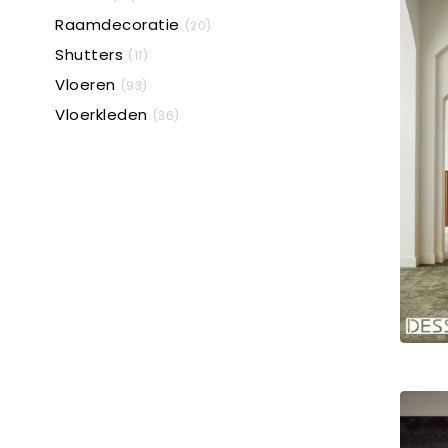
Raamdecoratie
(20)
Shutters
(11)
Vloeren
(93)
Vloerkleden
(36)