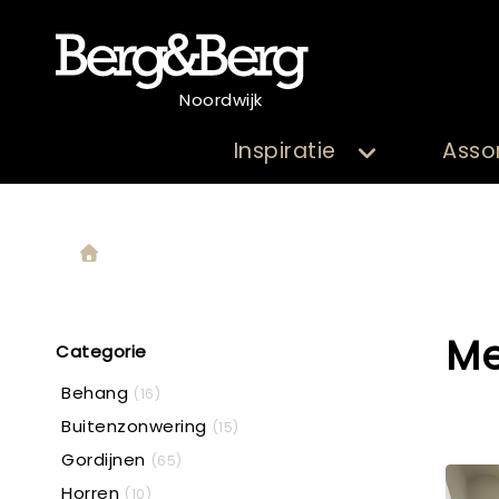
Noordwijk
Inspiratie
Asso
Me
Categorie
Behang
(16)
Buitenzonwering
(15)
Gordijnen
(65)
Horren
(10)