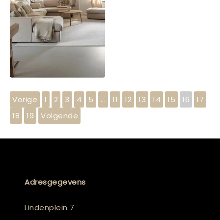
Vorige
1
2
3
4
5
...
11
12
13
14
15
16
17
18
19
Volgende
Adresgegevens
Lindenplein 7