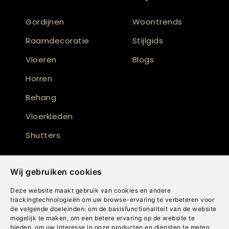
Gordijnen
Woontrends
Raamdecoratie
Stijlgids
Vloeren
Blogs
Horren
Behang
Vloerkleden
Shutters
Wij gebruiken cookies
Deze website maakt gebruik van cookies en andere
trackingtechnologieën om uw browse-ervaring te verbeteren voor
de volgende doeleinden:
om de basisfunctionaliteit van de website
mogelijk te maken
,
om een betere ervaring op de website te
bieden
,
om uw interesse in onze producten en diensten te meten